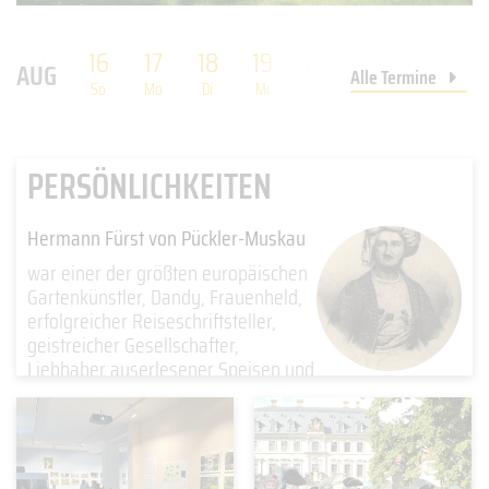
15
16
17
18
19
20
21
22
2
AUG
Alle Termine
Sa
So
Mo
Di
Mi
Do
Fr
Sa
So
PERSÖNLICHKEITEN
Hermann Fürst von Pückler-Muskau
war einer der größten europäischen
Gartenkünstler, Dandy, Frauenheld,
erfolgreicher Reiseschriftsteller,
geistreicher Gesellschafter,
Liebhaber auserlesener Speisen und
Namensgeber für ein Speiseeis.
weiter