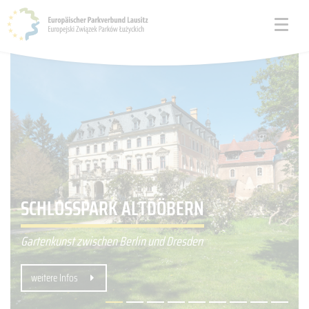
MUSKAUER PARK BAD MUSKAU /
SCHLOSSPARK ALTDÖBERN
ŁĘKNICA
Gartenkunst zwischen Berlin und Dresden
grenzüberschreitende Parkanlage
weitere Infos
weitere Infos