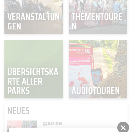
VERANSTALTUN
THEMENTOURE
GEN
N
ÜBERSICHTSKA
RTE ALLER
PARKS
AUDIOTOUREN
NEUES
31.05.2026
OPEN AIR KONZERT "FRÜHLINGSSYMPHONIEN ZWISCHEN DEN ROSEN"