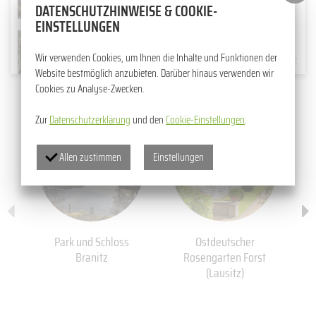
DATENSCHUTZHINWEISE & COOKIE-
Musik im Park 2026
EINSTELLUNGEN
09.05.2026
SCHNITTROSENSCHAU AKTIV MITGESTALTEN PROJEKT „STRUKTUREN WANDELN – GEMEINSAM NACHHALTIG GESTALTEN“ STARTET DURCH
Wir verwenden Cookies, um Ihnen die Inhalte und Funktionen der
Schnittrosenschau als regionales
Website bestmöglich anzubieten. Darüber hinaus verwenden wir
Highlight
Cookies zu Analyse-Zwecken.
Zur
Datenschutzerklärung
und den
Cookie-Einstellungen
.
Allen zustimmen
Einstellungen
Park und Schloss
Ostdeutscher
Branitz
Rosengarten Forst
(Lausitz)